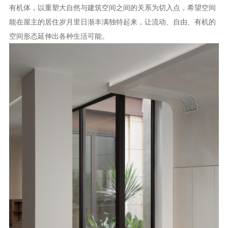
有机体，以重塑大自然与建筑空间之间的关系为切入点，希望空间
资讯
能在屋主的居住岁月里日渐丰满独特起来，让流动、自由、有机的
图文
空间形态延伸出各种生活可能。
视频
关于欧哲