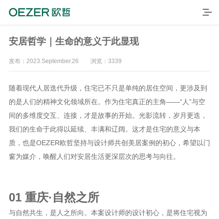
安居哲学｜生命的意义于此显现
发布：2023.September.26 浏览：3339
随着现代人居迭代升级，住宅已不只是单纯的居住空间，更涉及到
的是人们的精神文化领域所在。作为住宅真正的主角——“人”与空
间的多维度交互、连接，才是故事的开始。光影流转，岁月更迭，
我们的生命于此得以延续、丰满和辽阔。这才是住宅的意义与本
质，也是OEZER欧哲坚持与设计师共创美居案例的初心，希望以门
首页
窗为媒介，唤醒人们对安居生活更深层次的思考与向往。
产品
品牌
01 重庆·自然之所
案例
与自然共生，是人之所向。本案设计师的设计初心，是将住宅视为