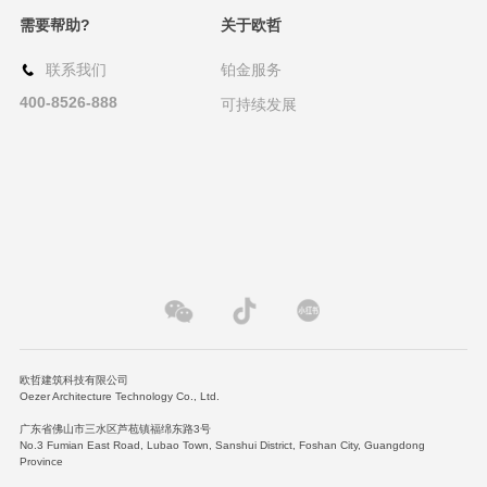
需要帮助?
关于欧哲
资讯
联系我们
铂金服务
关于欧哲
400-8526-888
可持续发展
铂金服务
可持续发展
欧哲建筑科技有限公司
Oezer Architecture Technology Co., Ltd.
广东省佛山市三水区芦苞镇福绵东路3号
No.3 Fumian East Road, Lubao Town, Sanshui District, Foshan City, Guangdong
Province