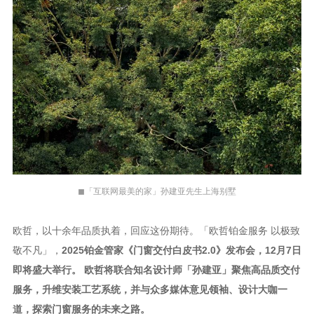
◼「互联网最美的家」孙建亚先生上海别墅
欧哲，以十余年品质执着，回应这份期待。「欧哲铂金服务
以极致
敬不凡」，
2025铂金管家《门窗交付白皮书2.0》发布会，12月7日
即将盛大举行。
欧哲将联合知名设计师「孙建亚」聚焦高品质交付
服务，升维安装工艺系统，并与众多媒体意见领袖、设计大咖一
道，探索门窗服务的未来之路。