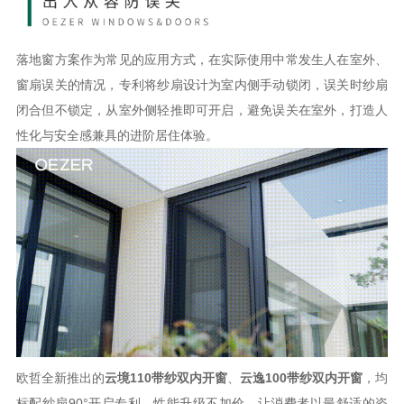
落地窗方案作为常见的应用方式，在实际使用中常发生人在室外、
窗扇误关的情况，专利将纱扇设计为室内侧手动锁闭，误关时纱扇
闭合但不锁定，从室外侧轻推即可开启，避免误关在室外，打造人
性化与安全感兼具的进阶居住体验。
欧哲全新推出的
云境
110带纱双内开窗
、
云逸
100带纱双内开窗
，均
标配纱扇
90°开启专利，性能升级不加价，让消费者以最舒适的姿