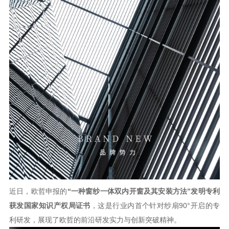
资讯
图文
视频
关于欧哲
近日，欧哲申报的
“一种窗纱一体双内开窗及其安装方法”发明专利
获发国家知识产权局证书
，这是行业内首个针对纱扇
90°开启的专
利研发，展现了欧哲的前沿研发实力与创新突破精神。