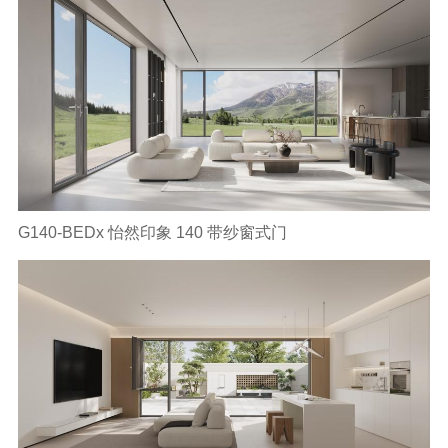
G140-BEDx 怡然印象 140 带纱窗式门