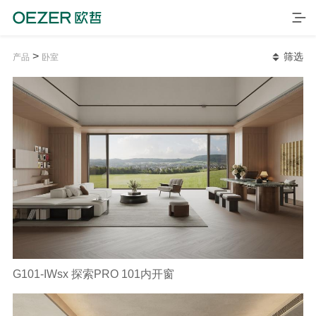
>
筛选
产品
卧室
首页
产品
G101-IWsx 探索PRO 101内开窗
品牌
案例