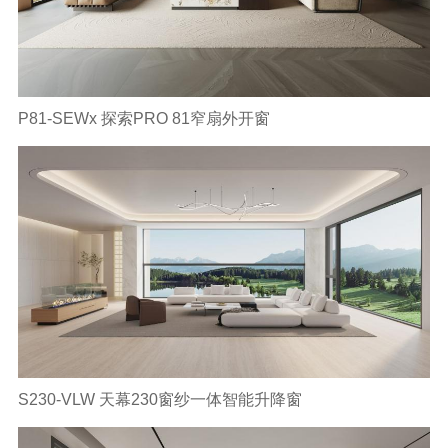
P81-SEWx 探索PRO 81窄扇外开窗
S230-VLW 天幕230窗纱一体智能升降窗