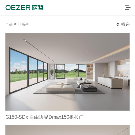
>
筛选
产品
门系列
首页
产品
G150-SDx 自由边界Dmax150推拉门
品牌
案例