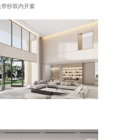
能耗带纱双内开窗