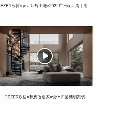
OEZER欧哲×设计师魏士能×2022广州设计周｜消失的建筑
OEZER欧哲×梦想改造家×设计师梁穗明案例