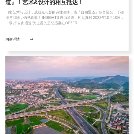
道』！艺术&设计的相互抵达！
资讯
门窗艺术与设计，成就光与影的诗性演绎，借『自由通道』各言要义，于碰
撞与回响，灼见真知！ INSIGHTS 自由通道，灼见真知 2022年10月18日，
图文
一场以“自由通道”为主题的思想盛宴在OEZER…
视频
阅读详情
关于欧哲