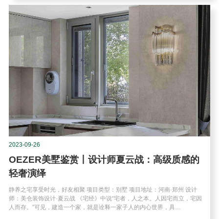
2023-09-26
OEZER美墅鉴赏丨设计师夏云战：高级质感的
轻奢演绎
静养之宅享受时光，好友相聚 项目类型：别墅 项目地址：河南·郑州 设计
师：美仓装饰设计·夏云战 《宅经》中说“宅者，人之本。人因宅而立，宅因
人而存。”可见，建造一个家，就是诠释一家子人的内心世界，具…